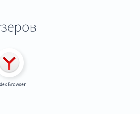
узеров
dex Browser