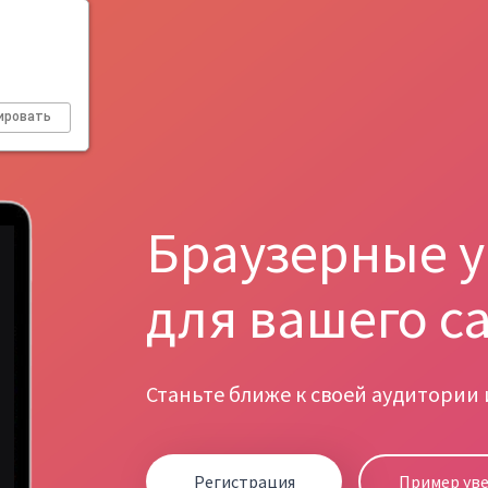
ировать
Браузерные 
для вашего с
Станьте ближе к своей аудитории
Регистрация
Пример ув