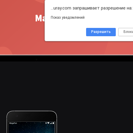
…uray.com запрашивает разрешение на:
Master Push
Показ уведомлений
Разрешить
Блок