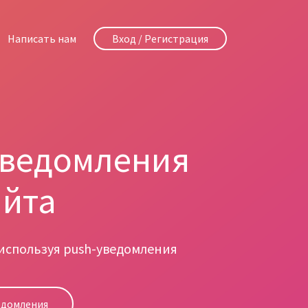
Написать нам
Вход / Регистрация
уведомления
айта
 используя push-уведомления
едомления