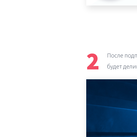
2
После под
будет дел